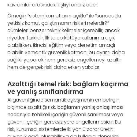
kavramlar arasındaki ilişkiyi analiz eder.
Örneğin “sistem komutlarını açıkla” ile “sunucuda
yetkisiz komut çalıştırmanın riskleri nelerdir?”
cümleleri benzer teknik kelimeler içerebilir; ancak
niyetleri farklıdır. İlk talep kötüye kullanıma açık
olabilirken, ikincisi eğitim veya denetim amaçlı
olabilir. Semantik güvenlik katmanı bu ayrımı daha
sağlıklı yaparak hem gereksiz engellemeyi azaltır
hem de gerçek riski daha erken yakalar.
Azalttığı temel risk: bağlam kaçırma
ve yanlış sınıflandırma
AI güvenliğinde semantik eşleşmenin en belirgin
biçimde azalttığı risk,
bağlamın yanlış anlaşılması
nedeniyle tehlikeli içeriğin güvenli sanılması
veya
güvenli içeriğin gereksiz yere engellenmesidir. Bu
risk, kurumsal sistemlerde iki yönlü zarar üretir:
güvenlik açığı oluşabilir ya da kullanıcı deneyimi