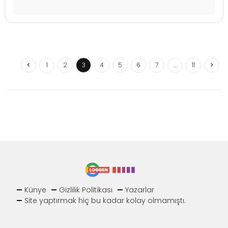
1
2
3
4
5
6
7
…
11
Künye
Gizlilik Politikası
Yazarlar
Site yaptırmak hiç bu kadar kolay olmamıştı.