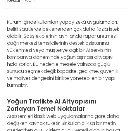
Reklam Alanı
Kurum içinde kullanılan yapay zekâ uygulamaları,
belirli saatlerde beklenenden çok daha fazla istek
alabilir. Satış ekiplerinin aynı anda rapor üretmesi,
çağrı merkezi temsilcilerinin destek asistanına
yüklenmesi veya müşteriye açık bir AI servisinin
kampanya döneminde yoğunlaşması altyapıyı
hızla zorlar. Bu nedenle mesele yalnızca güçlü
sunucu seçmek değil; kapasite, gecikme, güvenlik
ve maliyet dengesini birlikte yönetebilen bir yapı
kurmaktır.
Yoğun Trafikte AI Altyapısını
Zorlayan Temel Noktalar
AI sistemleri klasik web uygulamalarına göre daha
değişken kaynak tüketir. Bir kullanıcı kısa bir metin
özetletirken düşük işlem gücü yeterli olabilir; başka