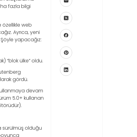
ha fazla bilgi
 özellikle web
ğız. Ayrıca, yeni
 Şöyle yapacağız:
) “blok ülke” oldu.
Gutenberg
larak gördü.
’yi kullanmaya devam
ürüm 5.0+ kullanan
itörüdür).
aya sürülmüş olduğu
e boyunca