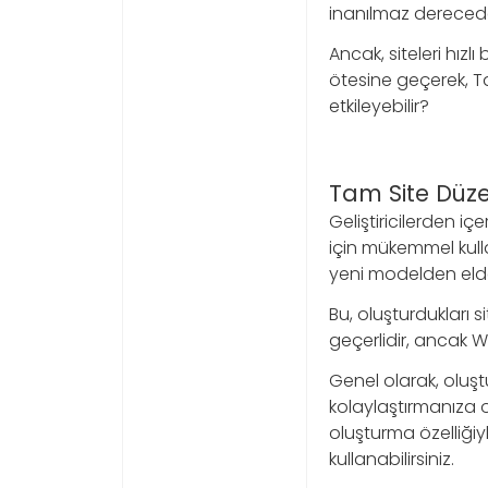
inanılmaz derecede 
Ancak, siteleri hız
ötesine geçerek, T
etkileyebilir?
Tam Site Düze
Geliştiricilerden i
için mükemmel kulla
yeni modelden elde 
Bu, oluşturdukları 
geçerlidir, ancak W
Genel olarak, oluşt
kolaylaştırmanıza o
oluşturma özelliğiyl
kullanabilirsiniz.