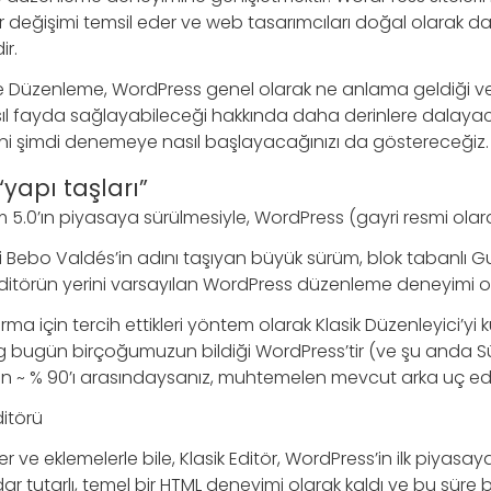
 değişimi temsil eder ve web tasarımcıları doğal olarak da
ir.
e Düzenleme, WordPress genel olarak ne anlama geldiği ve
sıl fayda sağlayabileceği hakkında daha derinlere dalayaca
i şimdi denemeye nasıl başlayacağınızı da göstereceğiz.
yapı taşları”
m 5.0’ın piyasaya sürülmesiyle, WordPress (gayri resmi olarak
ti Bebo Valdés’in adını taşıyan büyük sürüm, blok tabanlı 
editörün yerini varsayılan WordPress düzenleme deneyimi o
şturma için tercih ettikleri yöntem olarak Klasik Düzenleyici
 bugün birçoğumuzun bildiği WordPress’tir (ve şu anda S
nin ~ % 90’ı arasındaysanız, muhtemelen mevcut arka uç ed
ditörü
 ve eklemelerle bile, Klasik Editör, WordPress’in ilk piyas
ar tutarlı, temel bir HTML deneyimi olarak kaldı ve bu sür