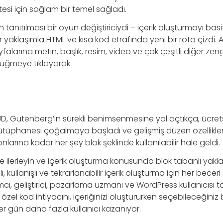
esi için sağlam bir temel sağladı.
tanıtılması bir oyun değiştiriciydi – içerik oluşturmayı basit
r yaklaşımla HTML ve kısa kod etrafında yeni bir rota çizdi.
yfalarına metin, başlık, resim, video ve çok çeşitli diğer zeng
 düğmeye tıklayarak.
, Gutenberg’in sürekli benimsenmesine yol açtıkça, ücre
kütüphanesi çoğalmaya başladı ve gelişmiş düzen özellikle
rına kadar her şey blok şeklinde kullanılabilir hale geldi.
ilde ilerleyin ve içerik oluşturma konusunda blok tabanlı yakl
ı, kullanışlı ve tekrarlanabilir içerik oluşturma için her becer
cı, geliştirici, pazarlama uzmanı ve WordPress kullanıcısı 
zel kod ihtiyacını, içeriğinizi oluştururken seçebileceğiniz
er gün daha fazla kullanıcı kazanıyor.