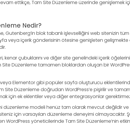
vam ettikçe, Tam Site Düzenleme üzerinde genişlemek için
enleme Nedir?
 Gutenberg’in blok tabanlı işlevselliğini web sitenizin tüm
yfa veya içerik gönderisinin ötesine genişleten gelişmekte
ir.
ileri, kenar çubuklarını ve diğer site genelindeki içerik öğeleri
am Site Düzenleme tamamen bloklardan oluşan bir WordPre
i veya Elementor gibi popüler sayfa oluşturucu eklentilerin
Site Düzenleme doğrudan WordPress’e pişirilir ve tamamen
ak için ek eklentiler veya diğer entegrasyonlar gerektirme
yeni düzenleme modeli henüz tam olarak mevcut değildir ve
siteniz için varsayılan düzenleme deneyimi olmayacaktır.
n WordPress yöneticilerinde Tam Site Düzenleme’nin etkinleş