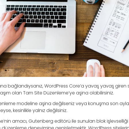
na bağlandıysanız, WordPress Core’a yavaş yavaş giren 
klaşım olan Tam Site Düzenleme’ye aşina olabilirsiniz.
enleme modeline aşina değilseniz veya konuşma son ayla
eyse, kesinlikle yalnız değilsiniz.
’nin amacı, Gutenberg editörü ile sunulan blok işlevselliği
 düzenleme deneyimine genişletmektir. WordPress sitelerin