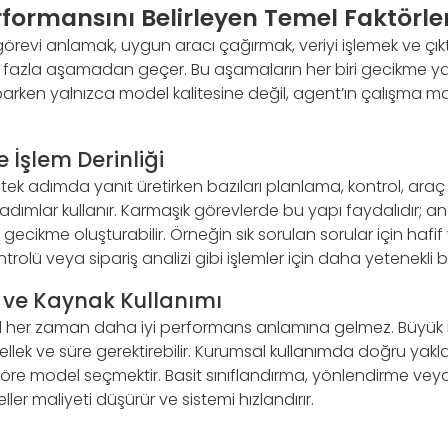
rformansını Belirleyen Temel Faktörle
 görevi anlamak, uygun aracı çağırmak, veriyi işlemek ve çıkt
 fazla aşamadan geçer. Bu aşamaların her biri gecikme yar
rken yalnızca model kalitesine değil, agent’ın çalışma m
e İşlem Derinliği
 tek adımda yanıt üretirken bazıları planlama, kontrol, ara
dımlar kullanır. Karmaşık görevlerde bu yapı faydalıdır; a
gecikme oluşturabilir. Örneğin sık sorulan sorular için hafif 
ntrolü veya sipariş analizi gibi işlemler için daha yetenekli bi
 ve Kaynak Kullanımı
her zaman daha iyi performans anlamına gelmez. Büyük
ellek ve süre gerektirebilir. Kurumsal kullanımda doğru yakla
göre model seçmektir. Basit sınıflandırma, yönlendirme v
eller maliyeti düşürür ve sistemi hızlandırır.