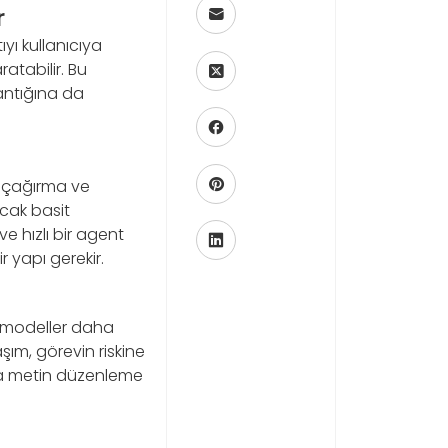
r
ıyı kullanıcıya
atabilir. Bu
antığına da
ç çağırma ve
ncak basit
ve hızlı bir agent
r yapı gerekir.
 modeller daha
şım, görevin riskine
eya metin düzenleme