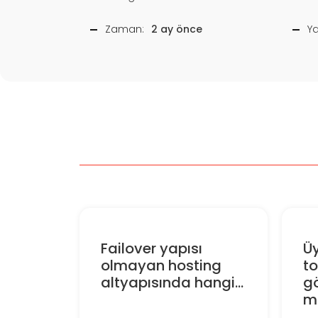
Zaman:
2 ay önce
Y
Failover yapısı
Üy
olmayan hosting
to
altyapısında hangi...
g
ma