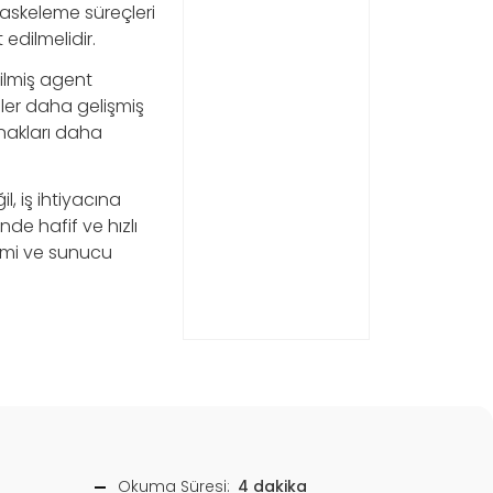
maskeleme süreçleri
edilmelidir.
rilmiş agent
emler daha gelişmiş
ynakları daha
, iş ihtiyacına
nde hafif ve hızlı
timi ve sunucu
Okuma Süresi:
4 dakika