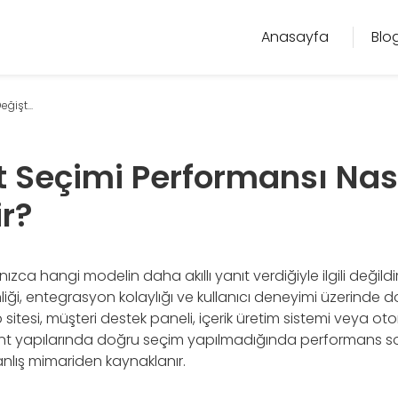
Anasayfa
Blo
ğişt...
t Seçimi Performansı Nas
ir?
ızca hangi modelin daha akıllı yanıt verdiğiyle ilgili değildir
nliği, entegrasyon kolaylığı ve kullanıcı deneyimi üzerinde 
b sitesi, müşteri destek paneli, içerik üretim sistemi veya o
nt yapılarında doğru seçim yapılmadığında performans so
nlış mimariden kaynaklanır.