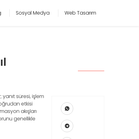
g
Sosyal Medya
Web Tasarım
ıl
; yanıt süresi, işlem
doğrudan etkisi
tomasyon akışları
runu genellikle