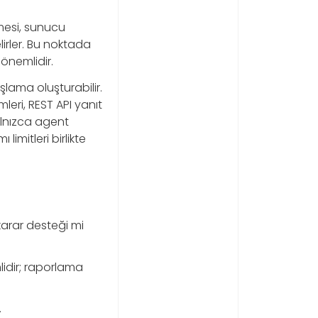
kmesi, sunucu
lirler. Bu noktada
önemlidir.
şlama oluşturabilir.
mleri, REST API yanıt
alnızca agent
imitleri birlikte
karar desteği mi
lidir; raporlama
.