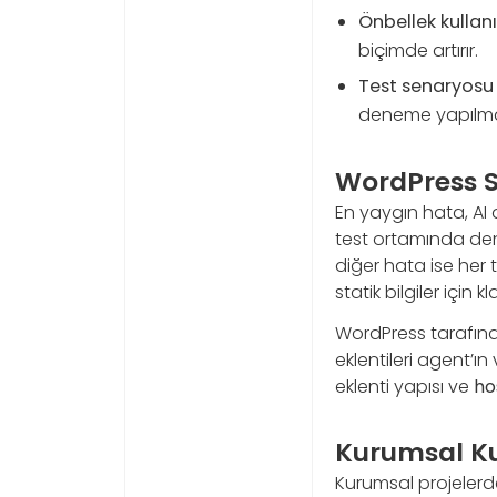
Önbellek kullanı
biçimde artırır.
Test senaryosu 
deneme yapılmal
WordPress Si
En yaygın hata, AI
test ortamında denem
diğer hata ise her 
statik bilgiler için
WordPress tarafında
eklentileri agent’ın
eklenti yapısı ve
ho
Kurumsal Ku
Kurumsal projelerde