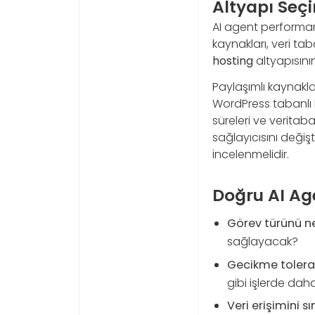
Altyapı Seçi
AI agent performansı
kaynakları, veri ta
hosting
altyapısını
Paylaşımlı kaynakla
WordPress tabanlı bi
süreleri ve veritab
sağlayıcısını değişt
incelenmelidir.
Doğru AI Age
Görev türünü net
sağlayacak?
Gecikme tolerans
gibi işlerde daha
Veri erişimini sın