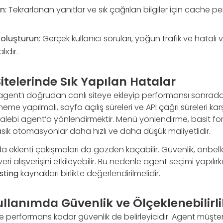
n:
Tekrarlanan yanıtlar ve sık çağrılan bilgiler için cache p
oluşturun:
Gerçek kullanıcı soruları, yoğun trafik ve hatalı ver
ıdır.
telerinde Sık Yapılan Hatalar
 agent’ı doğrudan canlı siteye ekleyip performansı sonrad
e yapılmalı, sayfa açılış süreleri ve API çağrı süreleri karşıla
talebi agent’a yönlendirmektir. Menü yönlendirme, basit fo
 klasik otomasyonlar daha hızlı ve daha düşük maliyetlidir.
 eklenti çakışmaları da gözden kaçabilir. Güvenlik, önbelle
 veri alışverişini etkileyebilir. Bu nedenle agent seçimi yapı
sting
kaynakları birlikte değerlendirilmelidir.
llanımda Güvenlik ve Ölçeklenebilirli
 performans kadar güvenlik de belirleyicidir. Agent müşteri v