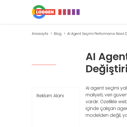
Anasayfa
Blog
AI Agent Seçimi Performansı Nasıl De
AI Agen
Değiştir
AI agent seçimi yaln
maliyeti, veri güve
Reklam Alanı
vardır. Özellikle we
içinde çalışan age
modelden değil, ya