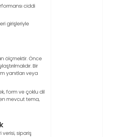
erformansı ciddi
i girişleriyle
an ölçmektir. Önce
ştırılmalıdır. Bir
rm yanıtları veya
k, form ve çoklu dil
lırken mevcut tema,
k
erisi, sipariş