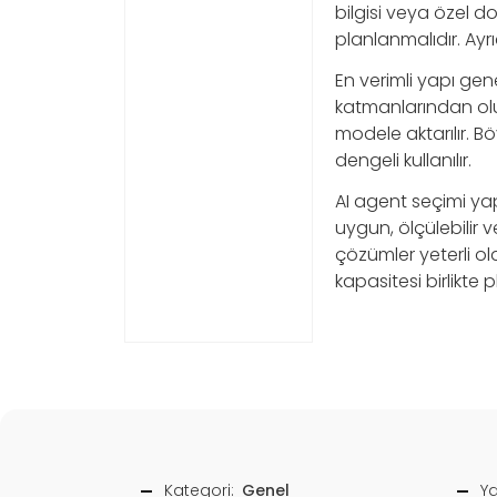
bilgisi veya özel d
planlanmalıdır. Ayrı
En verimli yapı gene
katmanlarından oluşu
modele aktarılır. B
dengeli kullanılır.
AI agent seçimi yap
uygun, ölçülebilir v
çözümler yeterli ol
kapasitesi birlikte 
Kategori:
Genel
Ya