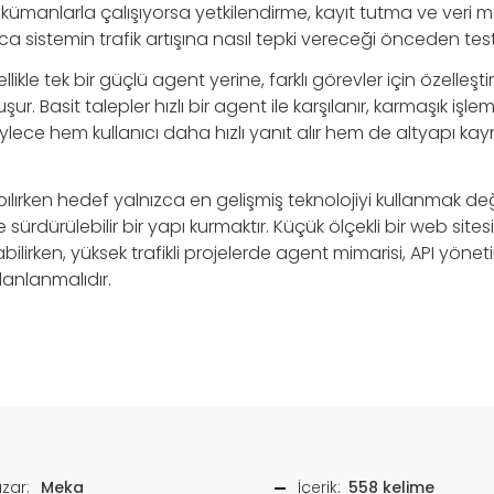
okümanlarla çalışıyorsa yetkilendirme, kayıt tutma ve veri 
ca sistemin trafik artışına nasıl tepki vereceği önceden test 
llikle tek bir güçlü agent yerine, farklı görevler için özelleşti
r. Basit talepler hızlı bir agent ile karşılanır, karmaşık işl
öylece hem kullanıcı daha hızlı yanıt alır hem de altyapı ka
ılırken hedef yalnızca en gelişmiş teknolojiyi kullanmak değil
e sürdürülebilir bir yapı kurmaktır. Küçük ölçekli bir web sitesi
abilirken, yüksek trafikli projelerde agent mimarisi, API yöne
planlanmalıdır.
zar:
Meka
İçerik:
558 kelime