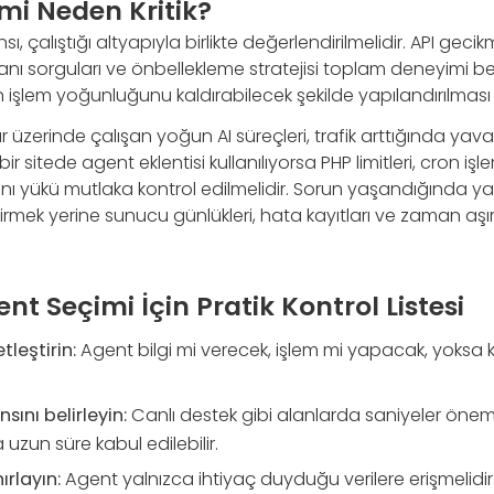
mi Neden Kritik?
, çalıştığı altyapıyla birlikte değerlendirilmelidir. API geci
banı sorguları ve önbellekleme stratejisi toplam deneyimi be
n işlem yoğunluğunu kaldırabilecek şekilde yapılandırılması 
r üzerinde çalışan yoğun AI süreçleri, trafik arttığında yava
r sitede agent eklentisi kullanılıyorsa PHP limitleri, cron işle
anı yükü mutlaka kontrol edilmelidir. Sorun yaşandığında y
irmek yerine sunucu günlükleri, hata kayıtları ve zaman aşımı l
nt Seçimi İçin Pratik Kontrol Listesi
leştirin:
Agent bilgi mi verecek, işlem mi yapacak, yoksa 
ını belirleyin:
Canlı destek gibi alanlarda saniyeler önem
 uzun süre kabul edilebilir.
ırlayın:
Agent yalnızca ihtiyaç duyduğu verilere erişmelidir