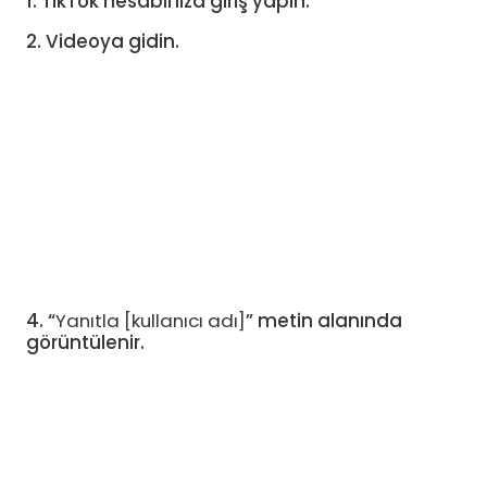
1. TikTok hesabınıza giriş yapın.
2. Videoya gidin.
4. “
Yanıtla [kullanıcı adı]
” metin alanında
görüntülenir.