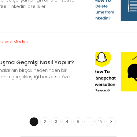
lar ve çalışanlar için ünlü bir sosyal
 Linkedin, özellikleri ...
Sosyal Medya
şma Geçmişi Nasıl Yapılır?
malarının birçok nedeninden biri
n gerçekleştiği benzersiz özell...
1
2
3
4
5
…
15