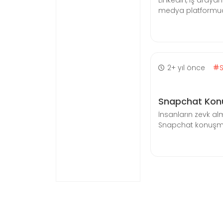
Linkedin, iş arayan
medya platformudur.
2+ yıl önce
Snapchat Konu
İnsanların zevk al
Snapchat konuşmanı