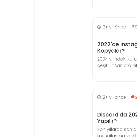
2+ yıl önce
2022'de Instag
Kopyalar?
2004 yılındaki ku
çeşitli insanlara h
2+ yıl önce
Discord'da 202
Yapılır?
Son yıllarda son d
mesajlaşma ve diji